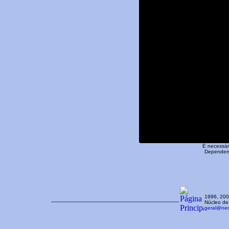
É necessári
Dependend
1996, 2007
Núcleo de
geral@nec