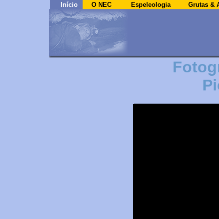
Início
O NEC
Espeleologia
Grutas & 
Fotog
Pi